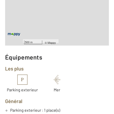
2
Surface totale : 31,9 m
2
Surface habitable : 24,6 m
Type d'appartement : F2
ème
Étage : 2
Nombre de pièces : 2
[Voir le détail]
Type de construction : Traditionnelle
Année construction : 1980
500 m
©
Mappy
Équipements
Les plus
P
Parking exterieur
Mer
Général
Parking exterieur : 1 place(s)