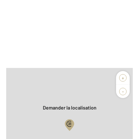
Afficher sur la carte :
+
Agence
Biens vendus
-
Demander la localisation
Vue globale