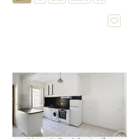
ST LAURENT DE LA SALANQUE 66
2
51,18 m
, 3 pièces
Ref : 4607
Maison à vendre
109 900 €
A VENDRE, SAINT LAURENT DE LA SALANQUE,