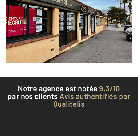
CENTURY 21 Zénith
9 bis boulevard du Port
LE BARCARES - 66420
Envoyer un message
Téléphoner à l'agence
Notre agence est notée
9,3/10
par nos clients
Avis authentifiés par
Qualitelis
Voir tous les avis clients