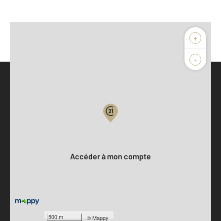
+
-
Parlons de vous, parlons biens
Votre compte :
Accéder à mon compte
500 m
©
Mappy