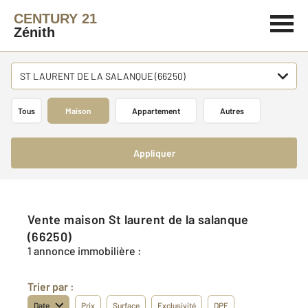
CENTURY 21
Zénith
ST LAURENT DE LA SALANQUE (66250)
Tous
Maison
Appartement
Autres
Appliquer
Vente maison St laurent de la salanque
(66250)
1 annonce immobilière :
Trier par :
Date
Prix
Surface
Exclusivité
DPE