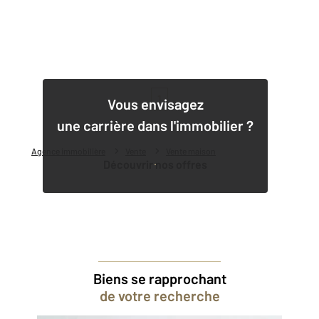
1
Vous envisagez
une carrière dans l'immobilier ?
Agence immobilière
Vente
Vente maison
Découvrir nos offres
Biens se rapprochant
de votre recherche